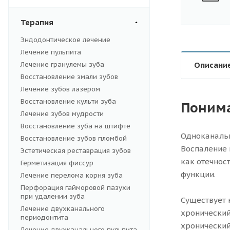
Терапия
Эндодонтическое лечение
Лечение пульпита
Лечение гранулемы зуба
Описани
Восстановление эмали зубов
Лечение зубов лазером
Восстановление культи зуба
Понима
Лечение зубов мудрости
Восстановление зуба на штифте
Одноканальн
Восстановление зубов пломбой
Воспаление 
Эстетическая реставрация зубов
как отечнос
Герметизация фиссур
функции.
Лечение перелома корня зуба
Перфорация гайморовой пазухи
при удалении зуба
Существует 
Лечение двухканального
хронический
периодонтита
хронический
Лечение двухканального пульпита