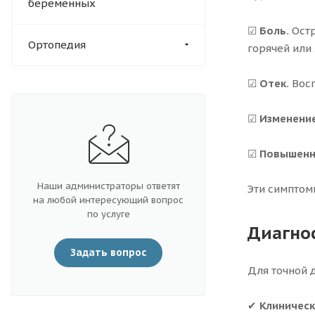
беременных
☑
Боль.
Остр
Ортопедия
горячей или
☑
Отек.
Восп
☑
Изменение
☑
Повышенн
Наши администраторы ответят
Эти симптом
на любой интересующий вопрос
по услуге
Диагно
Задать вопрос
Для точной 
✔
Клиническ