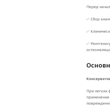
Перед начал
✅ Сбор анам
✅ Клиническ
✅ Рентгеног
остеомаляци
Основн
Консервати
При легких 
применение 
повреждени