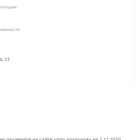
атегория
иальности
я, 15
ю пациентов на сайте «про докторов» на 2.11.2020