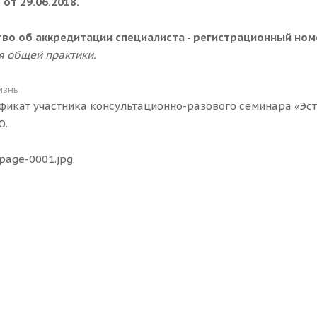
от 29.06.2018.
во об аккредитации специалиста - регистрационный номер
я общей практики.
изнь
фикат участника консультационно-разового семинара «Эс
Ю.