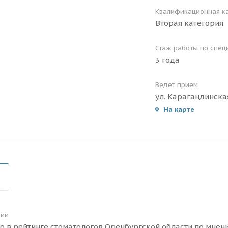
Квалификационная к
Вторая категория
Стаж работы по спец
3 года
Ведет прием
ул. Карагандинска
На карте
мии
то в рейтинге стоматологов Оренбургской области по мнени