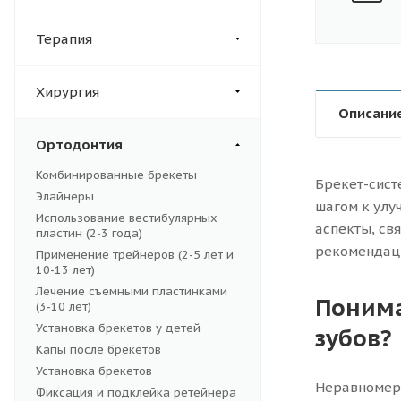
Терапия
Хирургия
Описани
Ортодонтия
Комбинированные брекеты
Брекет-сист
Элайнеры
шагом к улу
Использование вестибулярных
аспекты, св
пластин (2-3 года)
рекомендаци
Применение трейнеров (2-5 лет и
10-13 лет)
Лечение съемными пластинками
Понима
(3-10 лет)
Установка брекетов у детей
зубов?
Капы после брекетов
Установка брекетов
Неравномерн
Фиксация и подклейка ретейнера