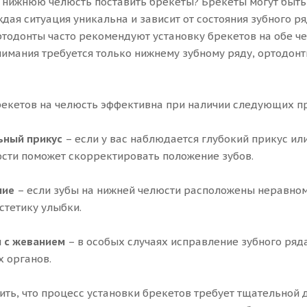
 нижнюю челюсть поставить брекеты? Брекеты могут быть
ждая ситуация уникальна и зависит от состояния зубного 
ртодонты часто рекомендуют установку брекетов на обе че
имания требуется только нижнему зубному ряду, ортодонт
екетов на челюсть эффективна при наличии следующих п
ный прикус
– если у вас наблюдается глубокий прикус ил
сти поможет скорректировать положение зубов.
ние
– если зубы на нижней челюсти расположены неравном
стетику улыбки.
 с жеванием
– в особых случаях исправление зубного ряд
 органов.
ить, что процесс установки брекетов требует тщательной 