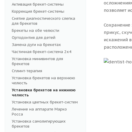
осложнениям
Активация брекет-системы
позволяет и
Коррекция брекет-системы
Снятие диагностического слепка
для брекетов
Сохранение 
Брекеты на обе челюсти
прикус, ску
Ортодонтия для детей
искажений в
Замена дуги на брекетах
расположени
Частичная брекет-система 2x4
Установка минивинтов для
брекетов
Сплинт-терапия
Установка брекетов на верхнюю
челюсть
Установка брекетов на нижнюю
челюсть
Установка цветных брекет-систем
Лечение на аппарате Марко
Росса
Установка самолигирующих
брекетов