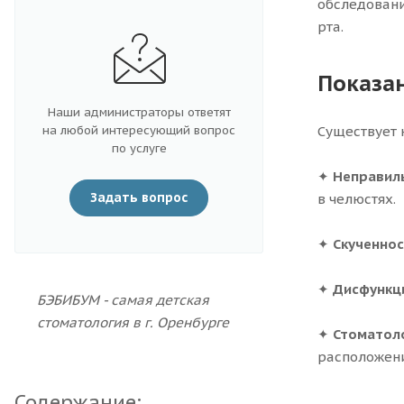
обследовани
рта.
Показан
Наши администраторы ответят
на любой интересующий вопрос
Существует 
по услуге
✦
Неправиль
Задать вопрос
в челюстях.
✦
Скученнос
✦
Дисфункци
БЭБИБУМ - самая детская
стоматология в г. Оренбурге
✦
Стоматоло
расположени
Содержание: