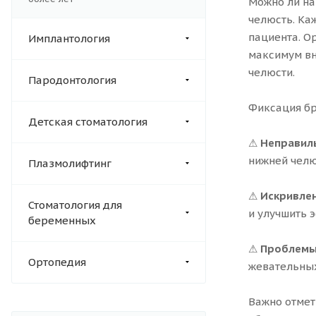
Можно ли на
челюсть. Ка
пациента. О
Имплантология
максимум вн
челюсти.
Пародонтология
Фиксация бр
Детская стоматология
⚠
Неправиль
нижней челю
Плазмолифтинг
⚠
Искривле
Стоматология для
и улучшить э
беременных
⚠
Проблемы
Ортопедия
жевательных
Важно отмет