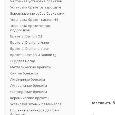
Частичная установка брекетов
Установка брекетов взрослым
Выравнивание зубов брекетами
Установка брекет-систем H4
Установка брекетов для
подростков
Брекеты Damon Q2
Брекеты Diamond мини
Брекеты Diamond clear
Брекеты Damon и Damon Q
Лицевая маска
Металлические брекеты
Снятие брекетов
Лигатурные брекеты
Лингвальные брекеты
Сапфировые брекеты
Керамические брекеты
Поставить б
Установка зубных ретейнеров
Ношение элайнеров для 14 и
более лет